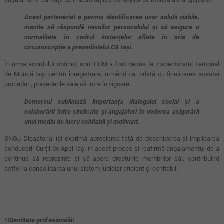
Acest parteneriat a permis identificarea unor soluții viabile,
menite să răspundă nevoilor personalului și să asigure o
normalitate în cadrul instanțelor aflate în aria de
circumscripție a președintelui CA Iași.
În urma acordului obținut, noul CCM a fost depus la Inspectoratul Teritorial
de Muncă Iași pentru înregistrare, urmând ca, odată cu finalizarea acestei
proceduri, prevederile sale să intre în vigoare.
Demersul subliniază importanța dialogului social și a
colaborării între sindicate și angajatori în vederea asigurării
unui mediu de lucru echitabil și motivant.
SNGJ Dicasterial își exprimă aprecierea față de deschiderea și implicarea
conducerii Curții de Apel Iași în acest proces și reafirmă angajamentul de a
continua să reprezinte și să apere drepturile membrilor săi, contribuind
astfel la consolidarea unui sistem judiciar eficient și echitabil.
*IDentitate profesională!