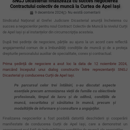
SNGJ Dicasterial finalizează cu succes negocierea
Contractului colectiv de muncă la Curtea de Apel Iași
9 decembrie 2024
Nu există comentarii
Sindicatul Național al Grefei Judiciare Dicasterial anunță încheierea cu
succes a negocierilor pentru noul Contract Colectiv de Muncă la nivelul Curții
de Apel Iași și al instanțelor din circumscripția acesteia.
După trei ședințe de negociere, părțile au ajuns la un acord care reflectă
angajamentul comun de a îmbunătăți condițiile de muncă și de a proteja
drepturile personalului auxiliar de specialitate, conex și contractual.
Prima ședință de negociere a avut loc la data de 12 noiembrie 2024,
marcând începutul unui dialog constructiv între reprezentanții SNGJ
Dicasterial și conducerea Curții de Apel Iași.
Pe parcursul celor trei întâlniri, s-au discutat aspecte
esențiale precum armonizarea vieții de familie cu obiectivele
profesionale, timpul de lucru și de odihnă, condițiile de
muncă, securitatea și sănătatea în muncă, precum și
modalitățile de informare și consultare a angajaților.
Finalizarea negocierilor a fost posibilă datorită deschiderii și cooperării
manifestate de conducerea Curții de Apel Iași, care a demonstrat un
angajament real față de îmbunătățirea condițiilor de muncă ale angajaților.