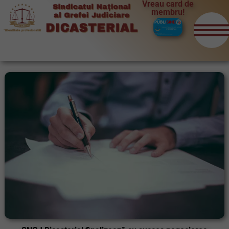
Vreau card de
membru!