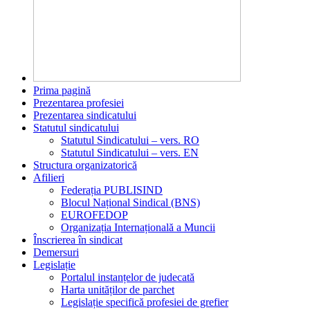
Prima pagină
Prezentarea profesiei
Prezentarea sindicatului
Statutul sindicatului
Statutul Sindicatului – vers. RO
Statutul Sindicatului – vers. EN
Structura organizatorică
Afilieri
Federația PUBLISIND
Blocul Național Sindical (BNS)
EUROFEDOP
Organizația Internațională a Muncii
Înscrierea în sindicat
Demersuri
Legislație
Portalul instanțelor de judecată
Harta unităților de parchet
Legislație specifică profesiei de grefier