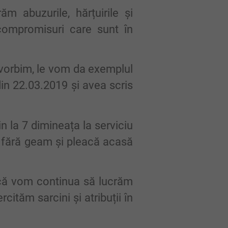
m abuzurile, hărțuirile și
compromisuri care sunt în
.
e vorbim, le vom da exemplul
 din 22.03.2019 și avea scris
in la 7 dimineața la serviciu
au fără geam și pleacă acasă
că vom continua să lucrăm
ităm sarcini și atribuții în