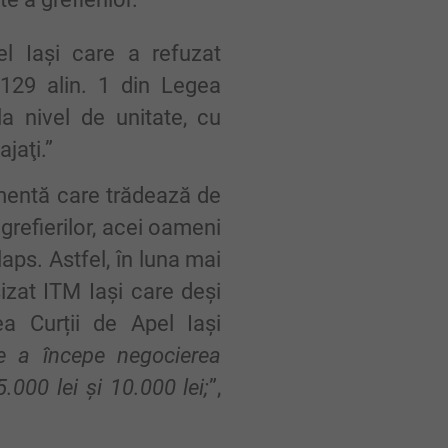
l Iași care a refuzat
. 129 alin. 1 din Legea
a nivel de unitate, cu
jaţi.”
ementă care trădează de
grefierilor, acei oameni
olaps. Astfel, în luna mai
izat ITM Iași care deși
a Curții de Apel Iași
de a începe negocierea
000 lei şi 10.000 lei;
”,