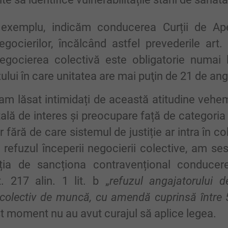
 exemplu, indicăm conducerea Curții de Ape
gocierilor, încălcând astfel prevederile art
egocierea colectivă este obligatorie numai l
lui în care unitatea are mai puţin de 21 de anga
-am lăsat intimidați de această atitudine veh
tală de interes și preocupare față de categoria 
dar fără de care sistemul de justiție ar intra în c
 refuzul începerii negocierii colective, am ses
ția de sancționa contravențional conducere
. 217 alin. 1 lit. b „
refuzul angajatorului 
 colectiv de muncă, cu amendă cuprinsă între 5.
t moment nu au avut curajul să aplice legea.