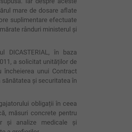
t supusă. Iar despre aceste
mărul mare de dosare aflate
e ore suplimentare efectuate
mărate rânduri ministerul și
tul DICASTERIAL, în baza
011, a solicitat unităților de
ru încheierea unui Contract
 sănătatea și securitatea în
ajatorului obligații în ceea
ncă, măsuri concrete pentru
ar și analize medicale și
e a grefierilor.