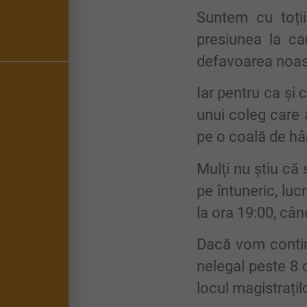
Suntem cu toții
presiunea la c
defavoarea noastr
Iar pentru ca și
unui coleg care a
pe o coală de hâr
Mulți nu știu că 
pe întuneric, lu
la ora 19:00, cân
Dacă vom contin
nelegal peste 8 
locul magistrațil