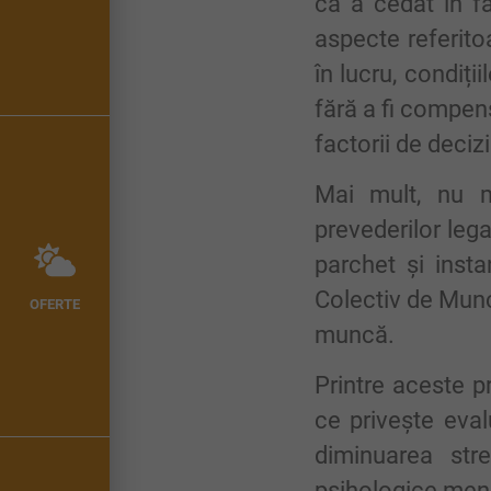
că a cedat în fa
aspecte referito
în lucru, condiți
fără a fi compen
factorii de decizi
Mai mult, nu m
prevederilor lega
parchet și insta
Colectiv de Muncă
OFERTE
muncă.
Printre aceste p
ce privește eval
diminuarea stre
psihologice menite