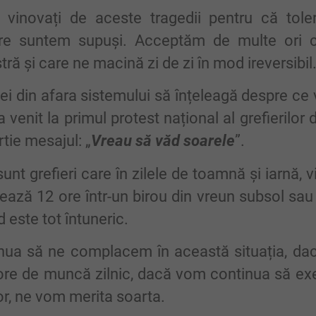
 vinovați de aceste tragedii pentru că toleră
are suntem supuși. Acceptăm de multe ori 
ă și care ne macină zi de zi în mod ireversibil
 cei din afara sistemului să înțeleagă despre c
 venit la primul protest național al grefierilor
tie mesajul: „
Vreau să văd soarele
”.
sunt grefieri care în zilele de toamnă și iarnă, v
crează 12 ore într-un birou din vreun subsol s
d este tot întuneric.
ua să ne complacem în această situația, da
ore de muncă zilnic, dacă vom continua să exerc
or, ne vom merita soarta.