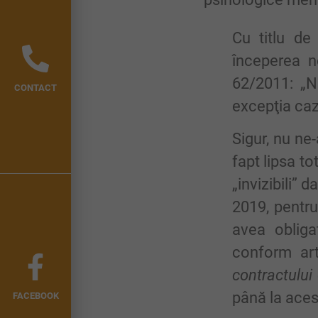
Cu titlu de
începerea ne
62/2011: „N
CONTACT
excepţia cazu
Sigur, nu ne
fapt lipsa to
„invizibili” 
2019, pentru
avea obliga
conform art
contractului
până la aces
FACEBOOK