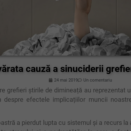
ărata cauză a sinuciderii grefier
24 mai 2019
Un comentariu
re grefieri știrile de dimineață au reprezentat
despre efectele implicațiilor muncii noastre
stră a pierdut lupta cu sistemul și a recurs la 