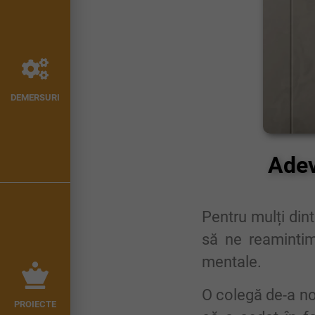
DEMERSURI
Adev
Pentru mulți dint
să ne reamintim 
mentale.
O colegă de-a noa
PROIECTE