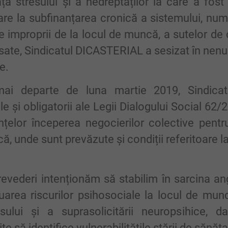
ța stresului și a nedreptăților la care a fos
are la subfinanțarea cronică a sistemului, nu
ile improprii de la locul de muncă, a sutelor d
sate, Sindicatul DICASTERIAL a sesizat în nenu
e.
ai departe de luna martie 2019, Sindica
le și obligatorii ale Legii Dialogului Social 62/2
nțelor începerea negocierilor colective pent
, unde sunt prevăzute și condiții referitoare la
revederi intenționăm să stabilim în sarcina ang
uarea riscurilor psihosociale la locul de mu
sului și a suprasolicitării neuropsihice, d
 să identifice vulnerabilitățile stării de sănătat