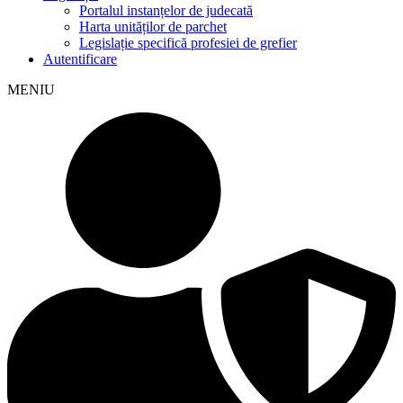
Portalul instanțelor de judecată
Harta unităților de parchet
Legislație specifică profesiei de grefier
Autentificare
MENIU