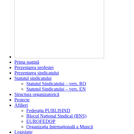
Prima pagină
Prezentarea profesiei
Prezentarea sindicatului
Statutul sindicatului
Statutul Sindicatului – vers. RO
Statutul Sindicatului – vers. EN
Structura organizatorică
Proiecte
Afilieri
Federația PUBLISIND
Blocul Național Sindical (BNS)
EUROFEDOP
Organizația Internațională a Muncii
Legislație