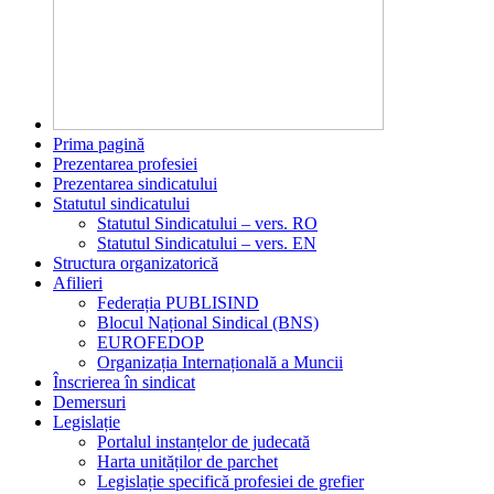
Prima pagină
Prezentarea profesiei
Prezentarea sindicatului
Statutul sindicatului
Statutul Sindicatului – vers. RO
Statutul Sindicatului – vers. EN
Structura organizatorică
Afilieri
Federația PUBLISIND
Blocul Național Sindical (BNS)
EUROFEDOP
Organizația Internațională a Muncii
Înscrierea în sindicat
Demersuri
Legislație
Portalul instanțelor de judecată
Harta unităților de parchet
Legislație specifică profesiei de grefier