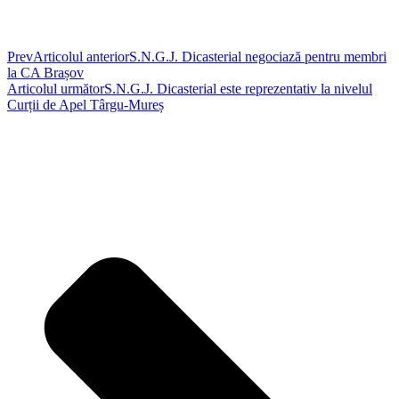
Prev
Articolul anterior
S.N.G.J. Dicasterial negociază pentru membri
la CA Brașov
Articolul următor
S.N.G.J. Dicasterial este reprezentativ la nivelul
Curții de Apel Târgu-Mureș