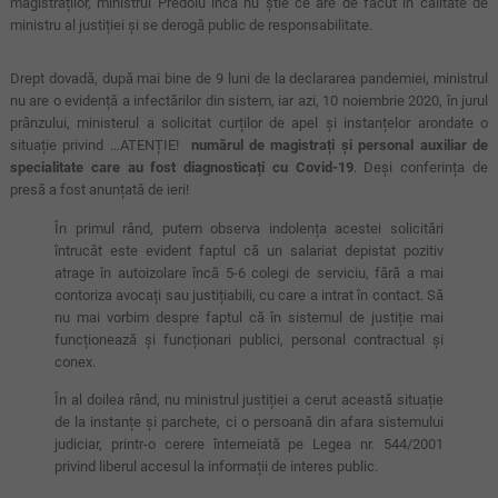
magistraților, ministrul Predoiu încă nu știe ce are de făcut în calitate de
ministru al justiției și se derogă public de responsabilitate.
Drept dovadă, după mai bine de 9 luni de la declararea pandemiei, ministrul
nu are o evidență a infectărilor din sistem, iar azi, 10 noiembrie 2020, în jurul
prânzului, ministerul a solicitat curților de apel și instanțelor arondate o
situație privind …ATENȚIE!
numărul de magistrați și personal auxiliar de
specialitate care au fost diagnosticați cu Covid-19
. Deși conferința de
presă a fost anunțată de ieri!
În primul rând, putem observa indolența acestei solicitări
întrucât este evident faptul că un salariat depistat pozitiv
atrage în autoizolare încă 5-6 colegi de serviciu, fără a mai
contoriza avocați sau justițiabili, cu care a intrat în contact. Să
nu mai vorbim despre faptul că în sistemul de justiție mai
funcționează și funcționari publici, personal contractual și
conex.
În al doilea rând, nu ministrul justiției a cerut această situație
de la instanțe și parchete, ci o persoană din afara sistemului
judiciar, printr-o cerere întemeiată pe Legea nr. 544/2001
privind liberul accesul la informații de interes public.