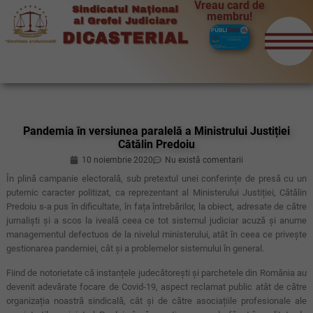
Vreau card de
membru!
Pandemia în versiunea paralelă a Ministrului Justiției
Cătălin Predoiu
10 noiembrie 2020
Nu există comentarii
În plină campanie electorală, sub pretextul unei conferințe de presă cu un
puternic caracter politizat, ca reprezentant al Ministerului Justiției, Cătălin
Predoiu s-a pus în dificultate, în fața întrebărilor, la obiect, adresate de către
jurnaliști și a scos la iveală ceea ce tot sistemul judiciar acuză și anume
managementul defectuos de la nivelul ministerului, atât în ceea ce privește
gestionarea pandemiei, cât și a problemelor sistemului în general.
Fiind de notorietate că instanțele judecătorești și parchetele din România au
devenit adevărate focare de Covid-19, aspect reclamat public atât de către
organizația noastră sindicală, cât și de către asociațiile profesionale ale