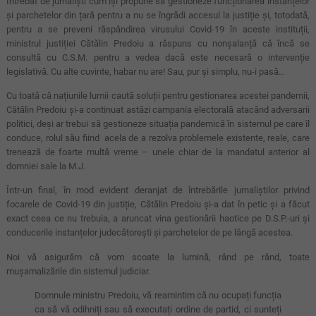
Întrebat de jurnaliști cum își propune să gestioneze funcționarea instanțelor
și parchetelor din țară pentru a nu se îngrădi accesul la justiție și, totodată,
pentru a se preveni răspândirea virusului Covid-19 în aceste instituții,
ministrul justiției Cătălin Predoiu a răspuns cu nonșalanță că încă se
consultă cu C.S.M. pentru a vedea dacă este necesară o intervenție
legislativă. Cu alte cuvinte, habar nu are! Sau, pur și simplu, nu-i pasă…
Cu toată că națiunile lumii caută soluții pentru gestionarea acestei pandemii,
Cătălin Predoiu și-a continuat astăzi campania electorală atacând adversarii
politici, deși ar trebui să gestioneze situația pandemică în sistemul pe care îl
conduce, rolul său fiind acela de a rezolva problemele existente, reale, care
trenează de foarte multă vreme – unele chiar de la mandatul anterior al
domniei sale la M.J.
Într-un final, în mod evident deranjat de întrebările jurnaliștilor privind
focarele de Covid-19 din justiție, Cătălin Predoiu și-a dat în petic și a făcut
exact ceea ce nu trebuia, a aruncat vina gestionării haotice pe D.S.P.-uri și
conducerile instanțelor judecătorești și parchetelor de pe lângă acestea.
Noi vă asigurăm că vom scoate la lumină, rând pe rând, toate
mușamalizările din sistemul judiciar.
Domnule ministru Predoiu, vă reamintim că nu ocupați funcția
ca să vă odihniți sau să executați ordine de partid, ci sunteți