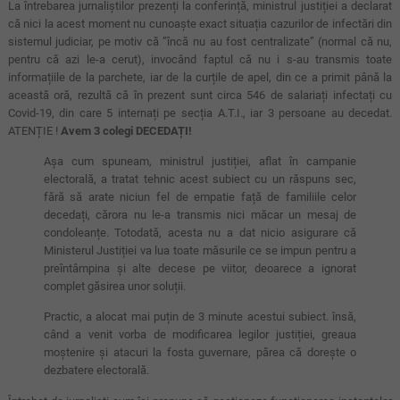
La întrebarea jurnaliștilor prezenți la conferință, ministrul justiției a declarat
că nici la acest moment nu cunoaște exact situația cazurilor de infectări din
sistemul judiciar, pe motiv că ”încă nu au fost centralizate” (normal că nu,
pentru că azi le-a cerut), invocând faptul că nu i s-au transmis toate
informațiile de la parchete, iar de la curțile de apel, din ce a primit până la
această oră, rezultă că în prezent sunt circa 546 de salariați infectați cu
Covid-19, din care 5 internați pe secția A.T.I., iar 3 persoane au decedat.
ATENȚIE !
Avem 3 colegi DECEDAȚI!
Așa cum spuneam, ministrul justiției, aflat în campanie
electorală, a tratat tehnic acest subiect cu un răspuns sec,
fără să arate niciun fel de empatie față de familiile celor
decedați, cărora nu le-a transmis nici măcar un mesaj de
condoleanțe. Totodată, acesta nu a dat nicio asigurare că
Ministerul Justiției va lua toate măsurile ce se impun pentru a
preîntâmpina și alte decese pe viitor, deoarece a ignorat
complet găsirea unor soluții.
Practic, a alocat mai puțin de 3 minute acestui subiect. însă,
când a venit vorba de modificarea legilor justiției, greaua
moștenire și atacuri la fosta guvernare, părea că dorește o
dezbatere electorală.