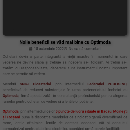
Noile beneficii se văd mai bine cu Optimoda
15 octombrie 2022
Nu există comentarii
Ochelarii devin o parte integrantă a vieții noastre în momentul în care
vederea ne devine slabă și trebuie să începem să-i folosim. Ar trebui să-i
tratăm cu responsabilitate, deoarece sunt instrumentul nostru important
care ne permite să vedem.
Membrii
SNGJ Dicasterial
, prin intermediul
Federației PUBLISIND
,
beneficiază de reduceri substanțiale în urma parteneriatului încheiat cu
Optimoda
, firmă specializată în consultanță profesionistă pentru alegerea
ramelor pentru ochelari de vedere și a lentilelor potrivite.
Optimoda
,
prin intermediul celor
5 puncte de lucru situate în Bacău, Moinești
și Focșani
, pune la dispoziția membrilor de sindicat o gamă diversificată de
rame, lentile oftalmice, lentile de contact, accesorii cât și consultul
computerizat pentru stabilirea dioptriilor, acordând următoarele facilități: