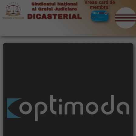
Vreau card de
membru!