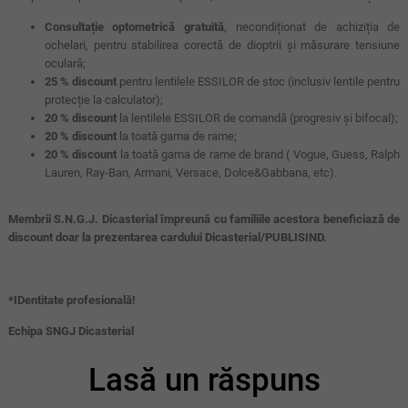
Consultație optometrică gratuită
, necondiționat de achiziția de
ochelari, pentru stabilirea corectă de dioptrii și măsurare tensiune
oculară;
25 % discount
pentru lentilele ESSILOR de stoc (inclusiv lentile pentru
protecție la calculator);
20 % discount
la lentilele ESSILOR de comandă (progresiv și bifocal);
20 % discount
la toată gama de rame;
20 % discount
la toată gama de rame de brand ( Vogue, Guess, Ralph
Lauren, Ray-Ban, Armani, Versace, Dolce&Gabbana, etc).
Membrii S.N.G.J. Dicasterial împreună cu familiile acestora beneficiază de
discount doar la prezentarea cardului Dicasterial/PUBLISIND.
*IDentitate profesională!
Echipa SNGJ Dicasterial
Lasă un răspuns