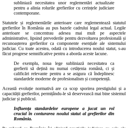
subliniază necesitatea unor reglementări actualizate
pentru a alinia rolurile grefierilor cu cerințele judiciare
contemporane.
Statutele și reglementările anterioare care reglementează statutul
grefierilor în România au pus bazele cadrului legal actual. Legile
anterioare se concentrau adesea mai mult pe aspectele
administrative, lipsind prevederile pentru dezvoltarea profesională și
recunoașterea grefierilor ca componente esențiale ale sistemului
judiciar. Cu toate acestea, odată cu introducerea noului statut, s-au
făcut progrese semnificative pentru a aborda aceste lacune.
De exemplu, noua lege subliniază necesitatea ca
grefierii să dețină nu numai cetățenia română, ci și
calificări relevante pentru a se asigura că îndeplinesc
standardele moderne de profesionalism și competență.
Această evoluție normativă are ca scop sporirea prestigiului și a
capacității grefierilor, permițându-le să deservească mai bine sistemul
judiciar și publicul.
Influența standardelor europene a jucat un rol
crucial în conturarea noului statut al grefierilor din
România.