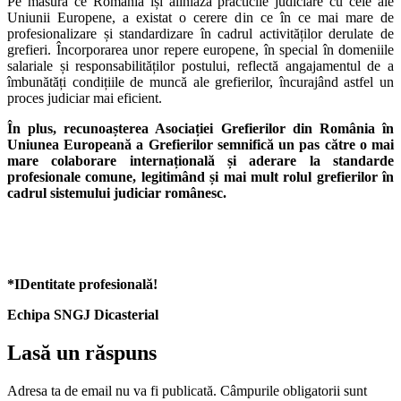
Pe măsură ce România își aliniază practicile judiciare cu cele ale
Uniunii Europene, a existat o cerere din ce în ce mai mare de
profesionalizare și standardizare în cadrul activităților derulate de
grefieri. Încorporarea unor repere europene, în special în domeniile
salariale și responsabilităților postului, reflectă angajamentul de a
îmbunătăți condițiile de muncă ale grefierilor, încurajând astfel un
proces judiciar mai eficient.
În plus, recunoașterea Asociației Grefierilor din România în
Uniunea Europeană a Grefierilor semnifică un pas către o mai
mare colaborare internațională și aderare la standarde
profesionale comune, legitimând și mai mult rolul grefierilor în
cadrul sistemului judiciar românesc.
*IDentitate profesională!
Echipa SNGJ Dicasterial
Lasă un răspuns
Adresa ta de email nu va fi publicată.
Câmpurile obligatorii sunt