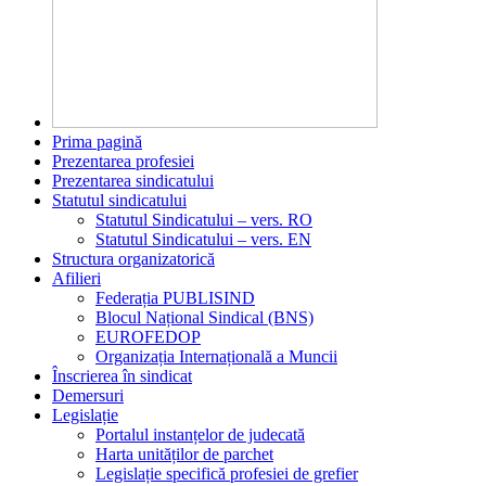
Prima pagină
Prezentarea profesiei
Prezentarea sindicatului
Statutul sindicatului
Statutul Sindicatului – vers. RO
Statutul Sindicatului – vers. EN
Structura organizatorică
Afilieri
Federația PUBLISIND
Blocul Național Sindical (BNS)
EUROFEDOP
Organizația Internațională a Muncii
Înscrierea în sindicat
Demersuri
Legislație
Portalul instanțelor de judecată
Harta unităților de parchet
Legislație specifică profesiei de grefier