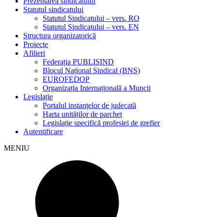
Prezentarea sindicatului
Statutul sindicatului
Statutul Sindicatului – vers. RO
Statutul Sindicatului – vers. EN
Structura organizatorică
Proiecte
Afilieri
Federația PUBLISIND
Blocul Național Sindical (BNS)
EUROFEDOP
Organizația Internațională a Muncii
Legislație
Portalul instanțelor de judecată
Harta unităților de parchet
Legislație specifică profesiei de grefier
Autentificare
MENIU