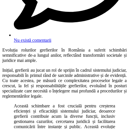
Nu există comentarii
Evoluția rolurilor grefierilor în România a suferit schimbări
semnificative de-a lungul anilor, reflectând transformări societale și
juridice mai ample.
Inițial, grefierii au jucat un rol de sprijin în cadrul sistemului judiciar,
responsabili în primul rând de sarcinile administrative și de evidență.
Cu toate acestea, pe măsură ce complexitatea proceselor legale a
crescut, la fel și responsabilitățile grefierilor, evoluând în posturi
specializate care necesită o înțelegere mai profundă a procedurilor și
reglementărilor legale.
Această schimbare a fost crucială pentru creșterea
eficienței și eficacității sistemului judiciar, deoarece
grefierii contribuie acum la diverse funcții, inclusiv
gestionarea cazurilor, cercetarea juridică și facilitarea
comunicării între instanțe și public. Această evoluție