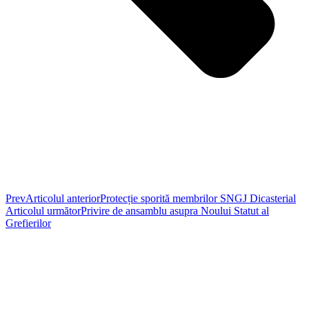
Prev
Articolul anterior
Protecție sporită membrilor SNGJ Dicasterial
Articolul următor
Privire de ansamblu asupra Noului Statut al
Grefierilor