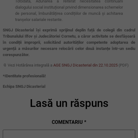
Totodată, Adunarea a reiterat necesitatea continuării
dialogului social instituțional privind dimensionarea schemelor
de personal, îmbunătățirea condițiilor de muncă și achitarea
tranșelor salariale restante.
SNGJ Dicasterial își exprimă sprijinul deplin față de colegii din cadrul
Tribunalului Ilfov și Judecătoriei Cornetu, a căror activitate se desfășoară
în condiții improprii, solicitând autorităților competente adoptarea de
urgență a măsurilor necesare relocării celor două instanțe într-un sediu
corespunzător.
📎 Vezi Hotărârea integrală a
AGE SNGJ Dicasterial din 22.10.2025
(PDF)
*IDentitate profesională!
Echipa SNGJ Dicasterial
Lasă un răspuns
COMENTARIU
*