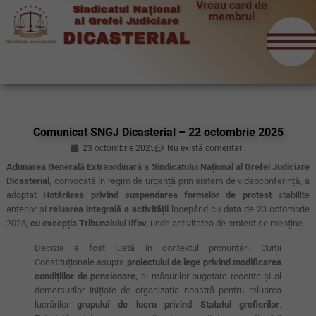
Vreau card de
membru!
Comunicat SNGJ Dicasterial – 22 octombrie 2025
23 octombrie 2025
Nu există comentarii
Adunarea Generală Extraordinară
a
Sindicatului Național al Grefei Judiciare
Dicasterial
, convocată în regim de urgență prin sistem de videoconferință, a
adoptat
Hotărârea privind suspendarea formelor de protest
stabilite
anterior și
reluarea integrală a activității
începând cu data de 23 octombrie
2025,
cu excepția Tribunalului Ilfov,
unde activitatea de protest se menține.
Decizia a fost luată în contextul pronunțării Curții
Constituționale asupra
proiectului de lege privind modificarea
condițiilor de pensionare,
al măsurilor bugetare recente și al
demersurilor inițiate de organizația noastră pentru reluarea
lucrărilor
grupului de lucru privind Statutul grefierilor
.